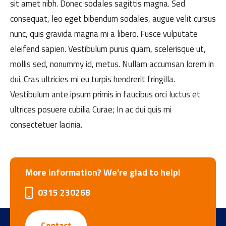
sit amet nibh. Donec sodales sagittis magna. Sed
consequat, leo eget bibendum sodales, augue velit cursus
nunc, quis gravida magna mi a libero. Fusce vulputate
eleifend sapien. Vestibulum purus quam, scelerisque ut,
mollis sed, nonummy id, metus. Nullam accumsan lorem in
dui. Cras ultricies mi eu turpis hendrerit fringilla.
Vestibulum ante ipsum primis in faucibus orci luctus et
ultrices posuere cubilia Curae; In ac dui quis mi
consectetuer lacinia.
More information? We're glad to help!
0315 230268
Contact